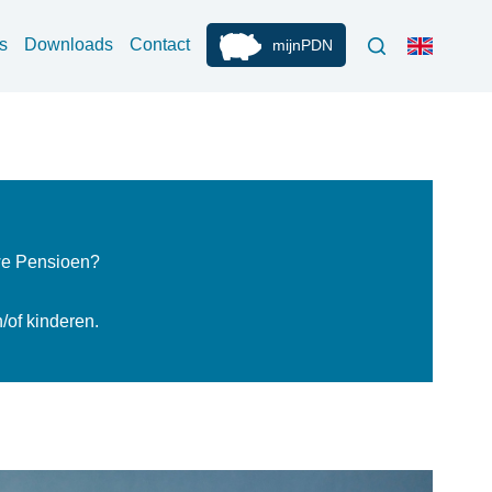
s
Downloads
Contact
mijnPDN
uwe Pensioen?
n/of kinderen.