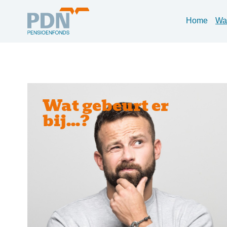
Home
Wat
Wat gebeurt er
bij...?