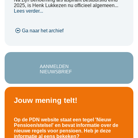
2025, is Henk Lukkezen nu officieel algemeen...
Lees verder...
Ga naar het archief
AANMELDEN
NIEUWSBRIEF
Jouw mening telt!
Op de PDN website staat een tegel 'Nieuw
Pensioen/stelsel' en bevat informatie over de
nieuwe regels voor pensioen. Heb je deze
informatie al eens bekeken?