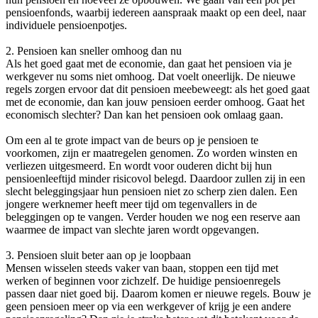
pensioenfonds, waarbij iedereen aanspraak maakt op een deel, naar
individuele pensioenpotjes.
2. Pensioen kan sneller omhoog dan nu
Als het goed gaat met de economie, dan gaat het pensioen via je
werkgever nu soms niet omhoog. Dat voelt oneerlijk. De nieuwe
regels zorgen ervoor dat dit pensioen meebeweegt: als het goed gaat
met de economie, dan kan jouw pensioen eerder omhoog. Gaat het
economisch slechter? Dan kan het pensioen ook omlaag gaan.
Om een al te grote impact van de beurs op je pensioen te
voorkomen, zijn er maatregelen genomen. Zo worden winsten en
verliezen uitgesmeerd. En wordt voor ouderen dicht bij hun
pensioenleeftijd minder risicovol belegd. Daardoor zullen zij in een
slecht beleggingsjaar hun pensioen niet zo scherp zien dalen. Een
jongere werknemer heeft meer tijd om tegenvallers in de
beleggingen op te vangen. Verder houden we nog een reserve aan
waarmee de impact van slechte jaren wordt opgevangen.
3. Pensioen sluit beter aan op je loopbaan
Mensen wisselen steeds vaker van baan, stoppen een tijd met
werken of beginnen voor zichzelf. De huidige pensioenregels
passen daar niet goed bij. Daarom komen er nieuwe regels. Bouw je
geen pensioen meer op via een werkgever of krijg je een andere